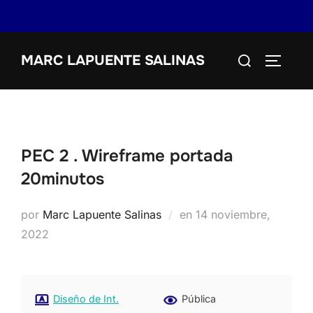
Saltar
Buscar:
MARC LAPUENTE SALINAS
al
ALTERN
contenido
PEC 2 . Wireframe portada
20minutos
Publicado
por
Marc Lapuente Salinas
en
14 noviembre,
el
2022
Diseño de Int.
Pública