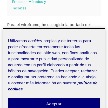
Procesos Métodos y
Técnicas
Para el wireframe, he escogido la portada del
periódico
20minutos
edición papel. Los medios
digitales tienen muchas ventajas en cuanto a
Utilizamos
cookies
propias y de terceros para
actualización de la info, disponibilidad, contenido
poder ofrecerte correctamente todas las
funcionalidades del sitio web, con fines analíticos
ilimitado… pero a mí personalmente me resulta
y para mostrarte publicidad personalizada de
mucho más atractivo a nivel lector como se
acuerdo con un perfil elaborado a partir de tus
estructura el formato tradicional.
hábitos de navegación. Puedes aceptar, rechazar
o configurar tus preferencias haciendo clic abajo,
El diseño utilizado ha sido mediante una retícula de
u obtener más información en nuestra
política de
12 columnas, tratando de mantener los mismos
cookies.
gutters y márgenes que el formato físico.
Aceptar
Los titulares de las noticias juegan con distintos