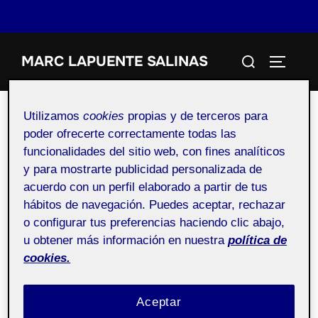
Saltar
Buscar:
MARC LAPUENTE SALINAS
al
ALTERN
contenido
Utilizamos
cookies
propias y de terceros para
poder ofrecerte correctamente todas las
funcionalidades del sitio web, con fines analíticos
ActiFolio:
4. Diseño
y para mostrarte publicidad personalizada de
especulativo: Paradigmas de
acuerdo con un perfil elaborado a partir de tus
hábitos de navegación. Puedes aceptar, rechazar
interacción
o configurar tus preferencias haciendo clic abajo,
u obtener más información en nuestra
política de
cookies.
4. Diseño especulativo: Paradigmas de interacción
Aceptar