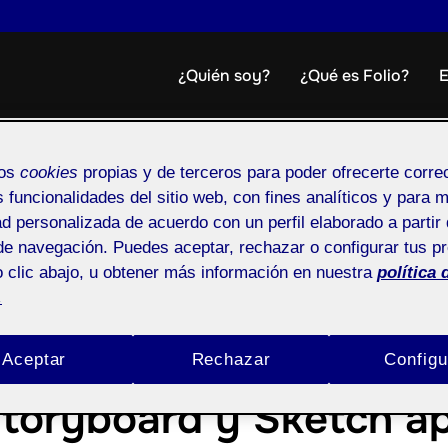
¿Quién soy?
¿Qué es Folio?
E
mos
cookies
propias y de terceros para poder ofrecerte corr
s funcionalidades del sitio web, con fines analíticos y para 
:
5. Diseño de interacción: Videocom
ad personalizada de acuerdo con un perfil elaborado a partir 
de navegación. Puedes aceptar, rechazar o configurar tus p
 clic abajo, u obtener más información en nuestra
política 
5. Diseño de interacción: Videocomunicación
.
Aceptar
Rechazar
Configu
toryboard y Sketch ap