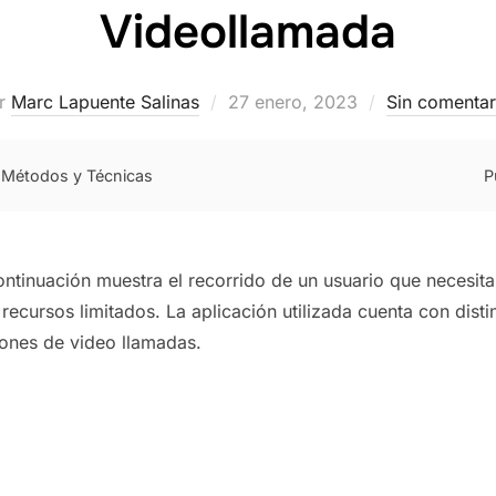
Videollamada
Publicado
r
Marc Lapuente Salinas
27 enero, 2023
Sin comentar
el
s Métodos y Técnicas
P
ontinuación muestra el recorrido de un usuario que necesit
 recursos limitados. La aplicación utilizada cuenta con dis
ciones de video llamadas.