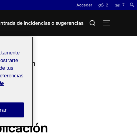
Acceder
2
7
Busc
Buscar:
ntrada de incidencias o sugerencias
ALTERNAR
ectamente
mostrarte
unicación
de tus
referencias
de
rar
licación