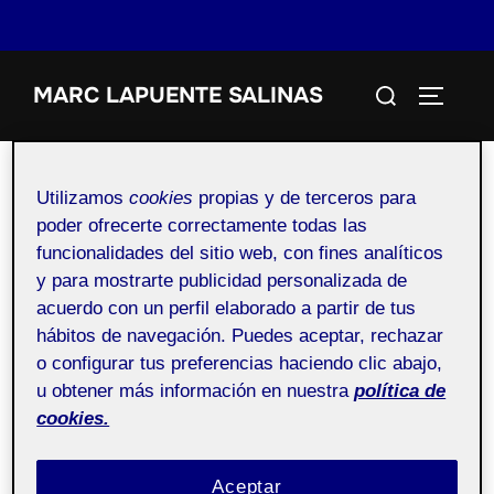
Saltar
Buscar:
MARC LAPUENTE SALINAS
al
ALTERN
contenido
Utilizamos
cookies
propias y de terceros para
poder ofrecerte correctamente todas las
Autor:
Folio
funcionalidades del sitio web, con fines analíticos
y para mostrarte publicidad personalizada de
acuerdo con un perfil elaborado a partir de tus
hábitos de navegación. Puedes aceptar, rechazar
o configurar tus preferencias haciendo clic abajo,
u obtener más información en nuestra
política de
¡Bienvenidos y bienvenidas!
cookies.
Publicado
por
Folio
8 septiembre, 2021
Los
Aceptar