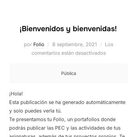
¡Bienvenidos y bienvenidas!
Publicado
por
Folio
8 septiembre, 2021
Los
el
comentarios están desactivados
Pública
¡Hola!
Esta publicación se ha generado automáticamente
y solo puedes verla tú.
Te presentamos tu
Folio
, un portafolios donde
podrás publicar las PEC y las actividades de tus
asignaturas, además de tus proyectos propios. Te