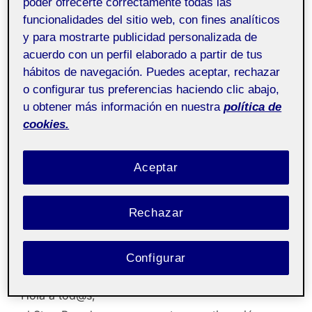
poder ofrecerte correctamente todas las
para
funcionalidades del sitio web, con fines analíticos
ver
y para mostrarte publicidad personalizada de
Últimas entradas
acuerdo con un perfil elaborado a partir de tus
el
hábitos de navegación. Puedes aceptar, rechazar
contenido
o configurar tus preferencias haciendo clic abajo,
PEC5: Storyboard y Sketch
u obtener más información en nuestra
política de
cookies.
aplicación Videollamada
Publicado
por
Marc Lapuente Salinas
27 enero, 2023
Aceptar
el
Sin comentarios
Rechazar
Diseño de Int. Procesos
Pública
Métodos y Técnicas
Configurar
Hola a tod@s,