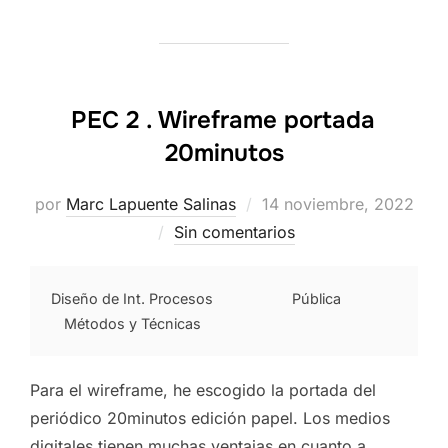
PEC 2 . Wireframe portada
20minutos
Publicado
por
Marc Lapuente Salinas
14 noviembre, 2022
el
Sin comentarios
Diseño de Int. Procesos
Pública
Métodos y Técnicas
Para el wireframe, he escogido la portada del
periódico 20minutos edición papel. Los medios
digitales tienen muchas ventajas en cuanto a