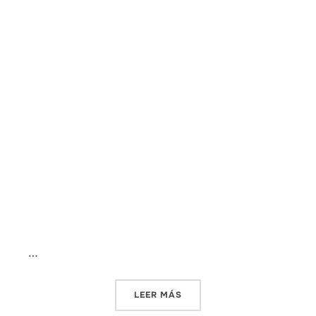
…
«VALUE PROPOSITION CAN
LEER MÁS