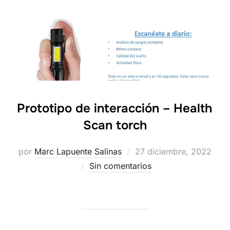
Prototipo de interacción – Health
Scan torch
Publicado
por
Marc Lapuente Salinas
27 diciembre, 2022
el
Sin comentarios